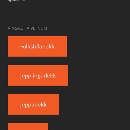
VINSÆLT Á VEFNUM
Fólksbíladekk
Jepplingadekk
Jeppadekk