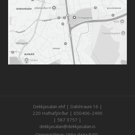
Dekkjasalan ehf | Dalshrauni 16 |
220 Hafnafjörður | 650406-2490
| 587 3757 |
dekkjasalan@dekkjasalan.is
Opnunartímar: Virka daga 8:00-