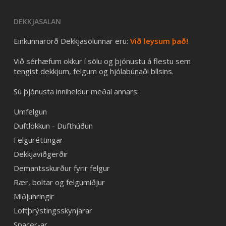
DEKKJASALAN
Einkunnarorð Dekkjasölunnar eru:
Við leysum það!
Við sérhæfum okkur í sölu og þjónustu á flestu sem
tengist dekkjum, felgum og hjólabúnaði bílsins.
Sú þjónusta inniheldur meðal annars:
Umfelgun
Duftlökkun - Dufthúðun
Felguréttingar
Dekkjaviðgerðir
Demantsskurður fyrir felgur
Rær, boltar og felgumiðjur
Miðjuhringir
Loftþrýstingsskynjarar
Spacer-ar