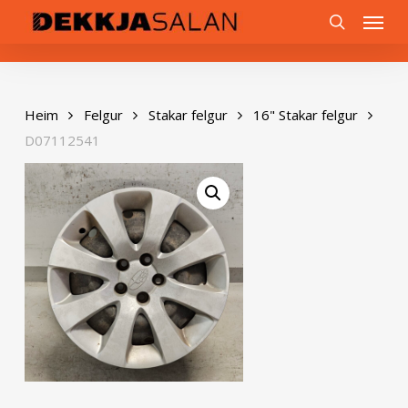
Skip
0
Menu
to
search
main
content
Heim
Felgur
Stakar felgur
16" Stakar felgur
D07112541