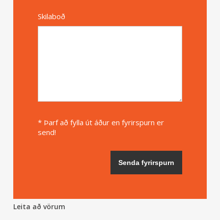
Skilaboð
* Þarf að fylla út áður en fyrirspurn er
send!
Leita að vörum