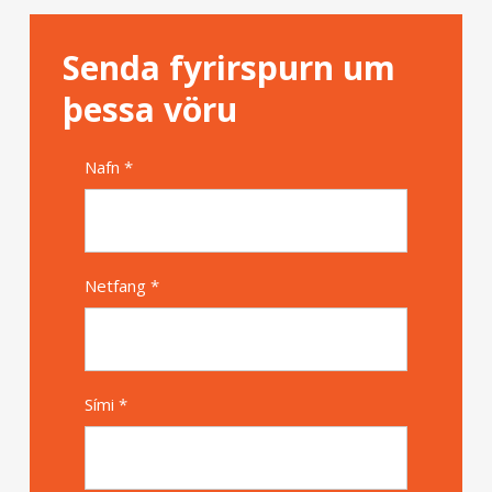
Senda fyrirspurn um
þessa vöru
Nafn *
Alternative
Netfang *
Sími *