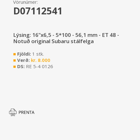
Vörunúmer:
D07112541
Lýsing: 16"x6,5 - 5*100 - 56,1 mm - ET 48 -
Notuð original Subaru stálfelga
■
Fjöldi:
1 stk.
■
Verð:
kr.
8.000
■
DS:
RE 5-4 0126