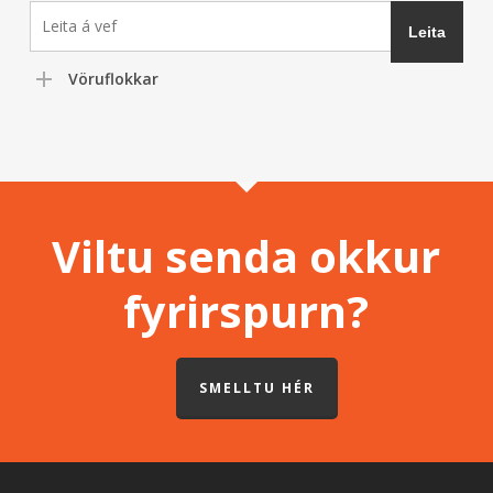
Vöruflokkar
Viltu senda okkur
fyrirspurn?
SMELLTU HÉR