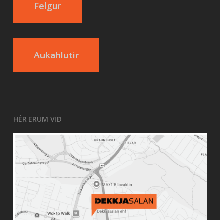
Felgur
Aukahlutir
HÉR ERUM VIÐ