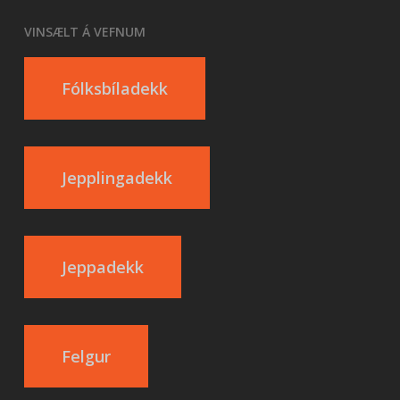
VINSÆLT Á VEFNUM
Fólksbíladekk
Jepplingadekk
Jeppadekk
Felgur