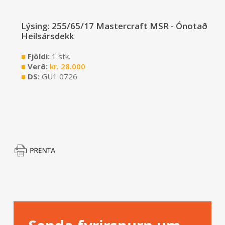
Lýsing: 255/65/17 Mastercraft MSR - Ónotað
Heilsársdekk
■
Fjöldi:
1 stk.
■
Verð:
kr.
28.000
■
DS:
GU1 0726