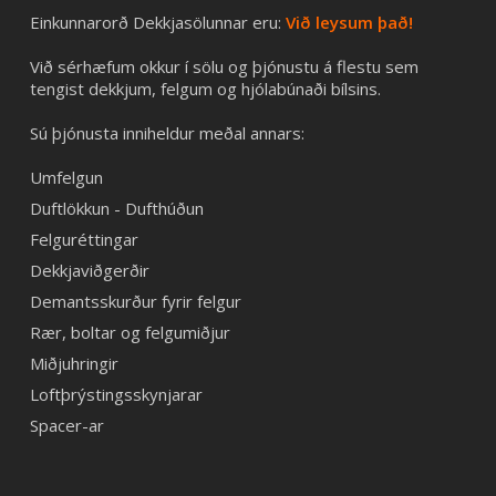
Einkunnarorð Dekkjasölunnar eru:
Við leysum það!
Við sérhæfum okkur í sölu og þjónustu á flestu sem
tengist dekkjum, felgum og hjólabúnaði bílsins.
Sú þjónusta inniheldur meðal annars:
Umfelgun
Duftlökkun - Dufthúðun
Felguréttingar
Dekkjaviðgerðir
Demantsskurður fyrir felgur
Rær, boltar og felgumiðjur
Miðjuhringir
Loftþrýstingsskynjarar
Spacer-ar