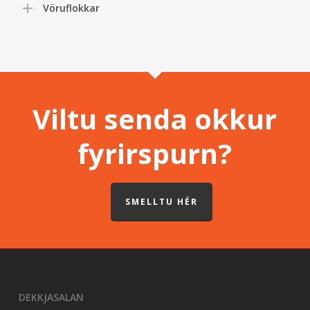
Vöruflokkar
Viltu senda okkur
fyrirspurn?
SMELLTU HÉR
DEKKJASALAN