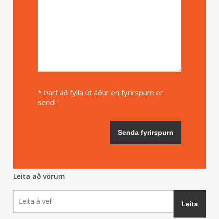
* Þarf að fylla út áður en fyrirspurn er
send!
Leita að vörum