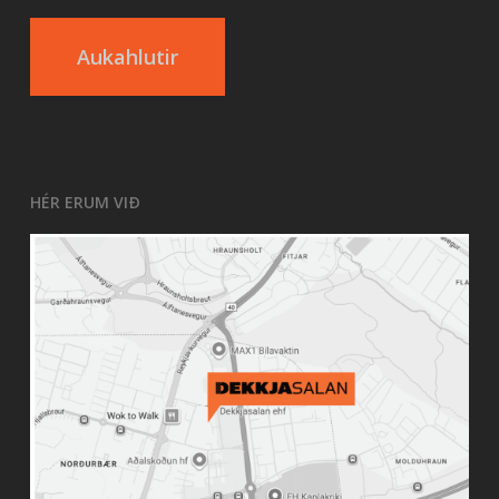
Aukahlutir
HÉR ERUM VIÐ