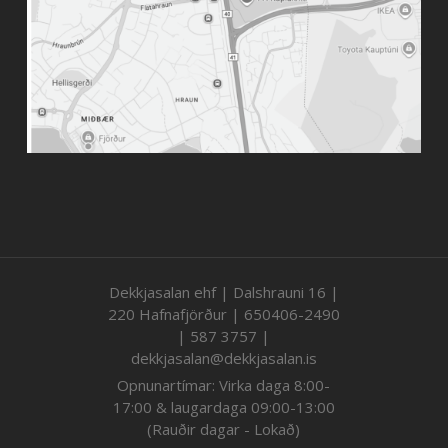
Dekkjasalan ehf | Dalshrauni 16 |
220 Hafnafjörður | 650406-2490
| 587 3757 |
dekkjasalan@dekkjasalan.is
Opnunartímar: Virka daga 8:00-
17:00 & laugardaga 09:00-13:00
(Rauðir dagar - Lokað)