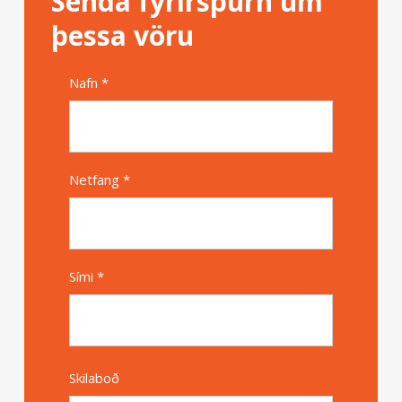
Senda fyrirspurn um
þessa vöru
Nafn *
Alternative
Netfang *
Sími *
Skilaboð