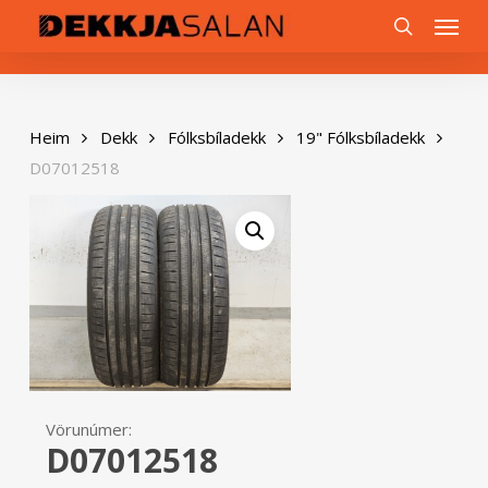
Skip
0
Menu
to
search
main
content
Heim
Dekk
Fólksbíladekk
19" Fólksbíladekk
D07012518
Vörunúmer:
D07012518