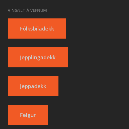
VINSÆLT Á VEFNUM
Fólksbíladekk
Jepplingadekk
Jeppadekk
Felgur