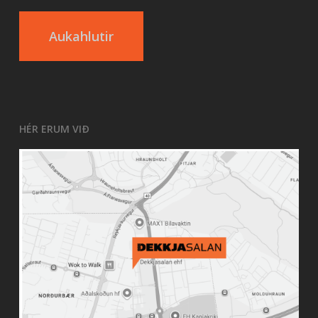
Aukahlutir
HÉR ERUM VIÐ