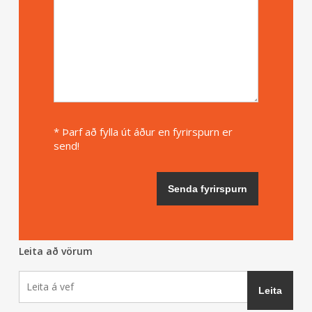
* Þarf að fylla út áður en fyrirspurn er
send!
Leita að vörum