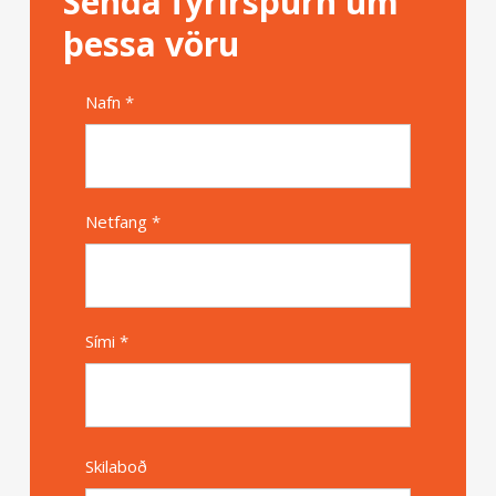
Senda fyrirspurn um
þessa vöru
Nafn *
Alternative
Netfang *
Sími *
Skilaboð