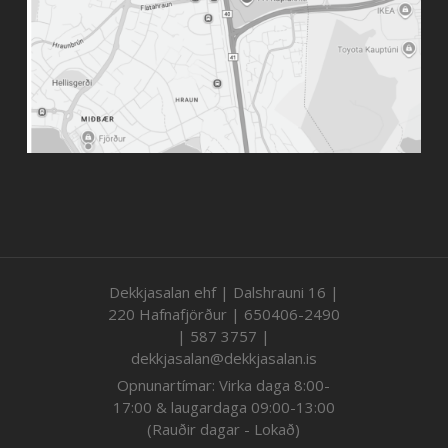
Dekkjasalan ehf | Dalshrauni 16 |
220 Hafnafjörður | 650406-2490
| 587 3757 |
dekkjasalan@dekkjasalan.is
Opnunartímar: Virka daga 8:00-
17:00 & laugardaga 09:00-13:00
(Rauðir dagar - Lokað)