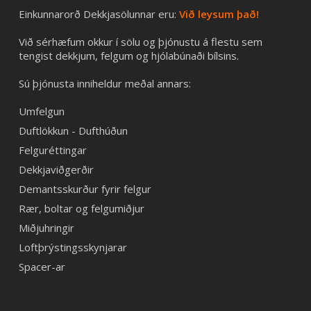
Einkunnarorð Dekkjasölunnar eru:
Við leysum það!
Við sérhæfum okkur í sölu og þjónustu á flestu sem
tengist dekkjum, felgum og hjólabúnaði bílsins.
Sú þjónusta inniheldur meðal annars:
Umfelgun
Duftlökkun - Dufthúðun
Felguréttingar
Dekkjaviðgerðir
Demantsskurður fyrir felgur
Rær, boltar og felgumiðjur
Miðjuhringir
Loftþrýstingsskynjarar
Spacer-ar