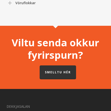
Vöruflokkar
Viltu senda okkur
fyrirspurn?
SMELLTU HÉR
DEKKJASALAN