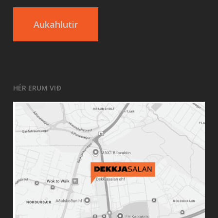
Aukahlutir
HÉR ERUM VIÐ