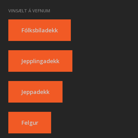
VINSÆLT Á VEFNUM
Fólksbíladekk
Jepplingadekk
Jeppadekk
Felgur