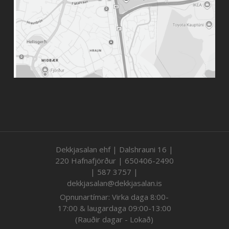
Dekkjasalan ehf | Dalshrauni 16 |
220 Hafnafjörður | 650406-2490
| 587 3757 |
dekkjasalan@dekkjasalan.is
Opnunartímar: Virka daga 8:00-
17:00 & laugardaga 09:00-13:00
(Rauðir dagar - Lokað)