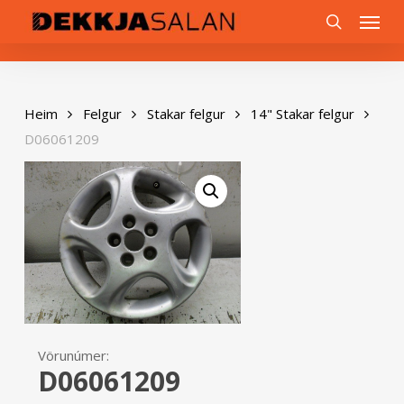
Skip
0
Menu
to
search
main
content
Heim
Felgur
Stakar felgur
14" Stakar felgur
D06061209
Vörunúmer:
D06061209