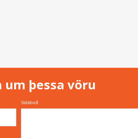
n um þessa vöru
Skilaboð