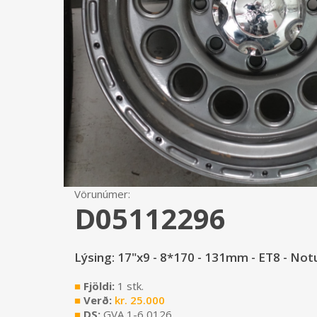
Vörunúmer:
D05112296
Lýsing: 17"x9 - 8*170 - 131mm - ET8 - Not
■
Fjöldi:
1 stk.
■
Verð:
kr.
25.000
■
DS:
GVA 1-6 0126