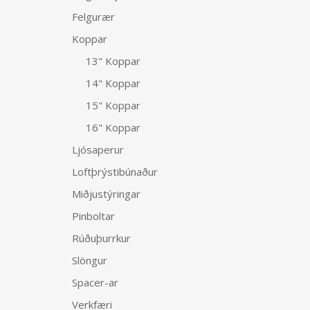
Felgurær
Koppar
13" Koppar
14" Koppar
15" Koppar
16" Koppar
Ljósaperur
Loftþrýstibúnaður
Miðjustýringar
Pinboltar
Rúðuþurrkur
Slöngur
Spacer-ar
Verkfæri