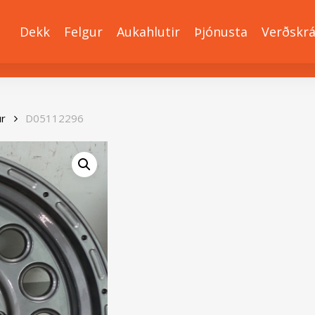
Dekk
Felgur
Aukahlutir
Þjónusta
Verðskr
ur
D05112296