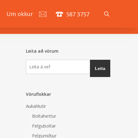
search
á
Um okkur
587 3757
Leita að vörum
Vöruflokkar
Aukahlutir
Boltahettur
Felguboltar
Felgumiðjur