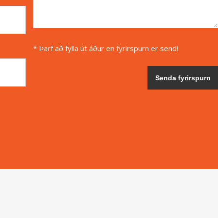
* Þarf að fylla út áður en fyrirspurn er send!