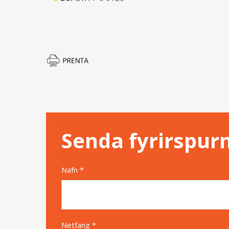
Senda fyrirspur
Nafn *
Netfang *