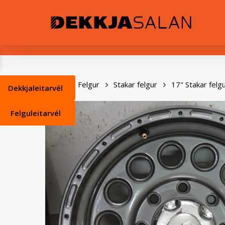
Skip
0
to
main
content
Heim
Felgur
Stakar felgur
17" Stakar felg
Dekkjaleitarvél
Felguleitarvél