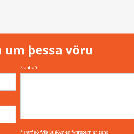
n um þessa vöru
Skilaboð
* Þarf að fylla út áður en fyrirspurn er send!