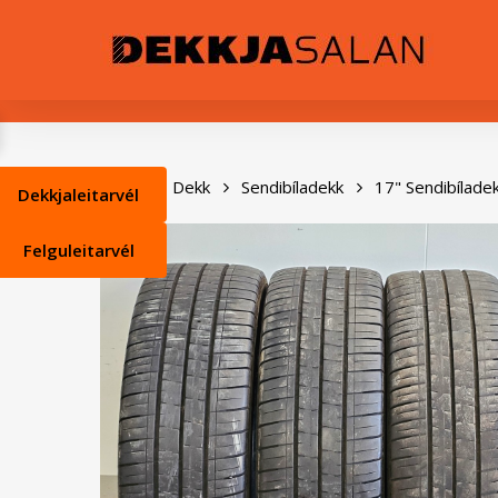
Skip
0
to
main
content
Heim
Dekk
Sendibíladekk
17" Sendibílade
Dekkjaleitarvél
Felguleitarvél