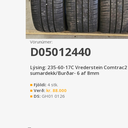
Vörunúmer:
D05012440
Lýsing: 235-60-17C Vrederstein Comtrac2
sumardekk/Burðar- 6 af 8mm
■
Fjöldi:
4 stk.
■
Verð:
kr.
88.000
■
DS:
GH01 0126