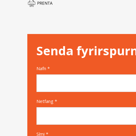
Senda fyrirspur
Nafn *
Netfang *
Sími *