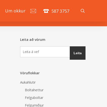
search
á
Um okkur
587 3757
Leita að vörum
Vöruflokkar
Aukahlutir
Boltahettur
Felguboltar
Felgumiðjur