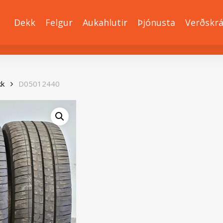
Dekk
Felgur
Aukahlutir
Þjónusta
Verðskr
kk
D05012440