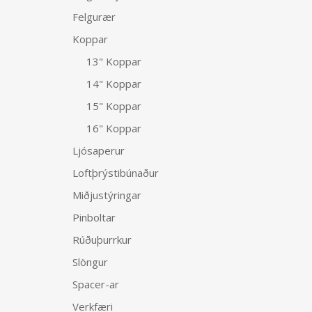
Felgurær
Koppar
13" Koppar
14" Koppar
15" Koppar
16" Koppar
Ljósaperur
Loftþrýstibúnaður
Miðjustýringar
Pinboltar
Rúðuþurrkur
Slöngur
Spacer-ar
Verkfæri