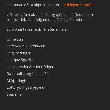
Einkunnarorð Dekkjasölunnar eru:
Við leysum það!
Við sérhæfum okkur í sölu og þjónustu á flestu sem
tengist dekkjum, felgum og hjólabúnaði bílsins.
Sú þjónusta inniheldur meðal annars:
Umfelgun
Duftlökkun - Dufthúðun
Felguréttingar
Dekkjaviðgerðir
Demantsskurður fyrir felgur
Rær, boltar og felgumiðjur
Miðjuhringir
Loftþrýstingsskynjarar
Spacer-ar