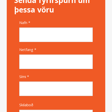
Senda fyrirspurn um
þessa vöru
Nafn *
Alternative
Netfang *
Sími *
Skilaboð