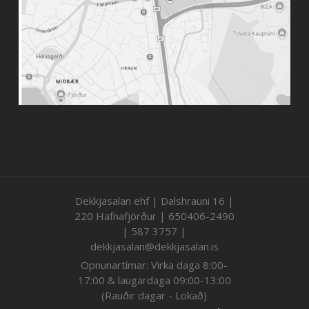
Dekkjasalan ehf | Dalshrauni 16 |
220 Hafnafjörður | 650406-2490
| 587 3757 |
dekkjasalan@dekkjasalan.is
Opnunartímar: Virka daga 8:00-
17:00 & laugardaga 09:00-13:00
(Rauðir dagar - Lokað)