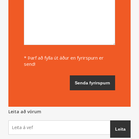
* Þarf að fylla út áður en fyrirspurn er
send!
Leita að vörum