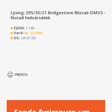
Lýsing: 295/35/21 Bridgestone Blizzak-DMV3 -
Notað heilsársdekk
■
Fjöldi:
1 stk.
■
Verð:
kr.
22.000
■
DS:
UA 0126