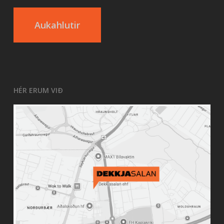
Aukahlutir
HÉR ERUM VIÐ