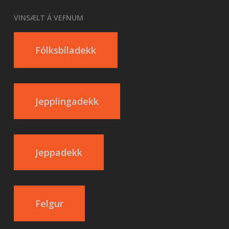
VINSÆLT Á VEFNUM
Fólksbíladekk
Jepplingadekk
Jeppadekk
Felgur