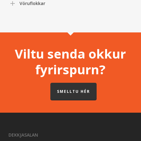
Vöruflokkar
Viltu senda okkur
fyrirspurn?
SMELLTU HÉR
DEKKJASALAN