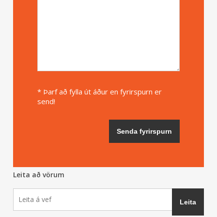
* Þarf að fylla út áður en fyrirspurn er
send!
Leita að vörum