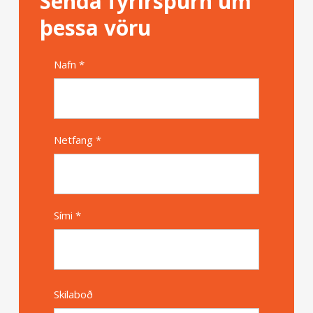
Senda fyrirspurn um
þessa vöru
Nafn *
Alternative
Netfang *
Sími *
Skilaboð