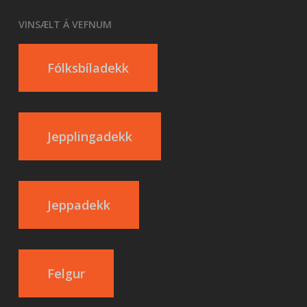
VINSÆLT Á VEFNUM
Fólksbíladekk
Jepplingadekk
Jeppadekk
Felgur