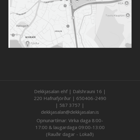
Dekkjasalan ehf | Dalshrauni 16 |
220 Hafnafjörður | 650406-2490
| 587 3757 |
dekkjasalan@dekkjasalan.is
Opnunartímar: Virka daga 8:00-
17:00 & laugardaga 09:00-13:00
(Rauðir dagar - Lokað)