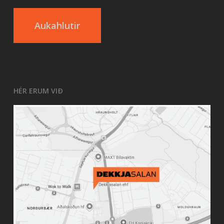
Aukahlutir
HÉR ERUM VIÐ