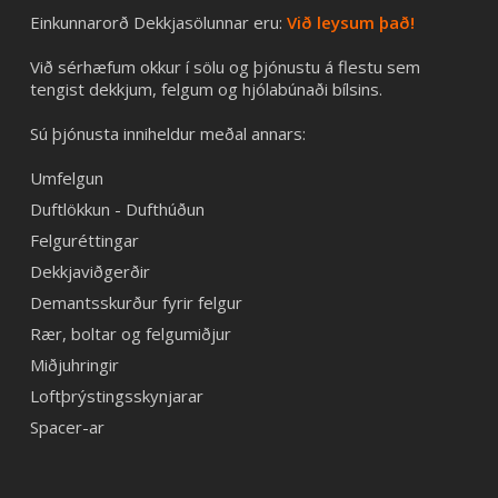
Einkunnarorð Dekkjasölunnar eru:
Við leysum það!
Við sérhæfum okkur í sölu og þjónustu á flestu sem
tengist dekkjum, felgum og hjólabúnaði bílsins.
Sú þjónusta inniheldur meðal annars:
Umfelgun
Duftlökkun - Dufthúðun
Felguréttingar
Dekkjaviðgerðir
Demantsskurður fyrir felgur
Rær, boltar og felgumiðjur
Miðjuhringir
Loftþrýstingsskynjarar
Spacer-ar