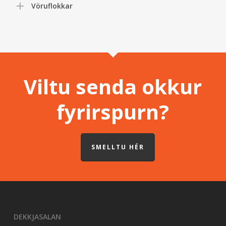
Vöruflokkar
Viltu senda okkur
fyrirspurn?
SMELLTU HÉR
DEKKJASALAN