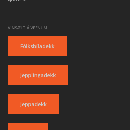
VINSÆLT Á VEFNUM
Fólksbíladekk
Jepplingadekk
Jeppadekk