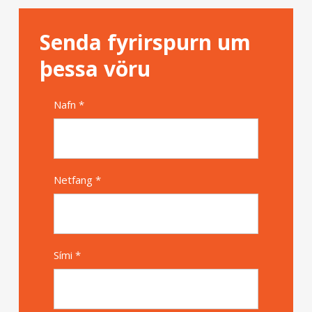
Senda fyrirspurn um
þessa vöru
Nafn *
Alternative
Netfang *
Sími *