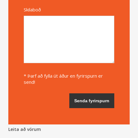
Skilaboð
* Þarf að fylla út áður en fyrirspurn er
send!
Leita að vörum