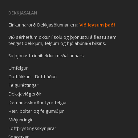
DEKKJASALAN
Einkunnarorð Dekkjasölunnar eru:
Við leysum það!
Við sérhæfum okkur í sölu og þjónustu á flestu sem
tengist dekkjum, felgum og hjólabúnaði bílsins.
Sú þjónusta inniheldur meðal annars:
Umfelgun
Duftlökkun - Dufthúðun
Felguréttingar
Dekkjaviðgerðir
Demantsskurður fyrir felgur
Rær, boltar og felgumiðjur
Miðjuhringir
Loftþrýstingsskynjarar
Spacer-ar