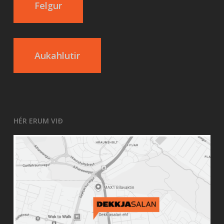
Felgur
Aukahlutir
HÉR ERUM VIÐ