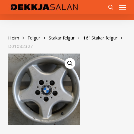
Skip
0
Menu
to
search
main
content
Heim
Felgur
Stakar felgur
16" Stakar felgur
D01082327