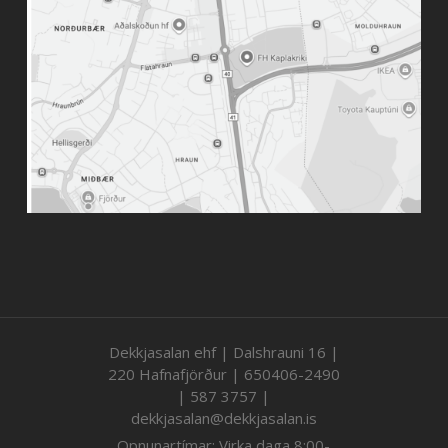
Dekkjasalan ehf | Dalshrauni 16 |
220 Hafnafjörður | 650406-2490
| 587 3757 |
dekkjasalan@dekkjasalan.is
Opnunartímar: Virka daga 8:00-