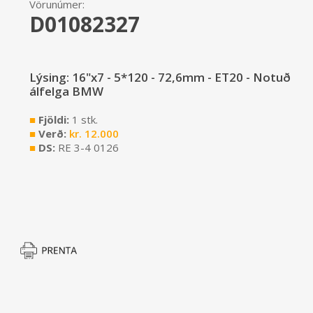
Vörunúmer:
D01082327
Lýsing: 16"x7 - 5*120 - 72,6mm - ET20 - Notuð
álfelga BMW
■
Fjöldi:
1 stk.
■
Verð:
kr.
12.000
■
DS:
RE 3-4 0126