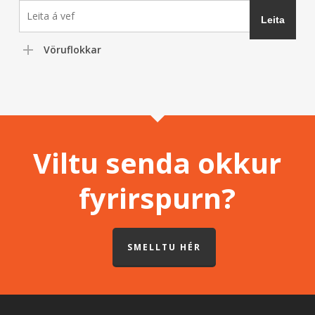
Vöruflokkar
Viltu senda okkur
fyrirspurn?
SMELLTU HÉR