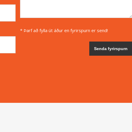
* Þarf að fylla út áður en fyrirspurn er send!