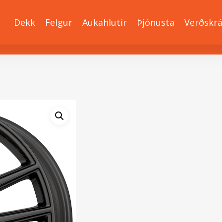
Dekk
Felgur
Aukahlutir
Þjónusta
Verðskr