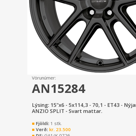
Vörunúmer:
AN15284
Lýsing: 15"x6 - 5x114,3 - 70,1 - ET43 - Nýjar
ANZIO SPLIT - Svart mattar.
■
Fjöldi:
1 stk.
■
Verð:
kr.
23.500
■
DS:
GA1/K 0726