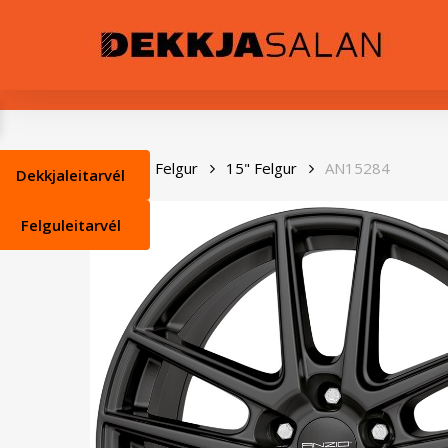
Skip
0
to
main
content
Heim
Felgur
15" Felgur
AN15284
Dekkjaleitarvél
Felguleitarvél