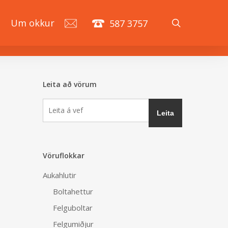
search
á
Um okkur
587 3757
Leita að vörum
Vöruflokkar
Aukahlutir
Boltahettur
Felguboltar
Felgumiðjur