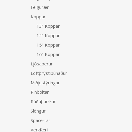
Felgurær
Koppar
13" Koppar
14" Koppar
15" Koppar
16" Koppar
Ljósaperur
Loftþrýstibúnaður
Miðjustýringar
Pinboltar
Rúðuþurrkur
Slöngur
Spacer-ar
Verkfæri