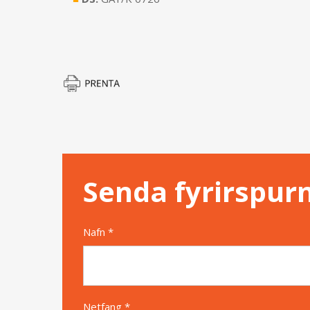
Senda fyrirspur
Nafn *
Netfang *