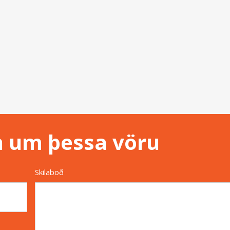
n um þessa vöru
Skilaboð