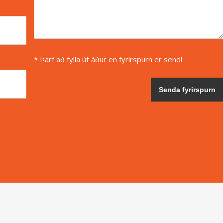
* Þarf að fylla út áður en fyrirspurn er send!