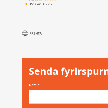
■
DS:
GA1 0726
Senda fyrirspur
Nafn *