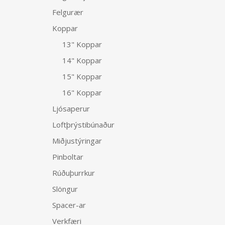
Felgurær
Koppar
13" Koppar
14" Koppar
15" Koppar
16" Koppar
Ljósaperur
Loftþrýstibúnaður
Miðjustýringar
Pinboltar
Rúðuþurrkur
Slöngur
Spacer-ar
Verkfæri