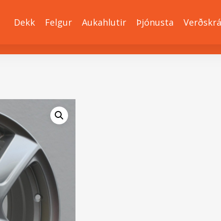
Dekk
Felgur
Aukahlutir
Þjónusta
Verðskr