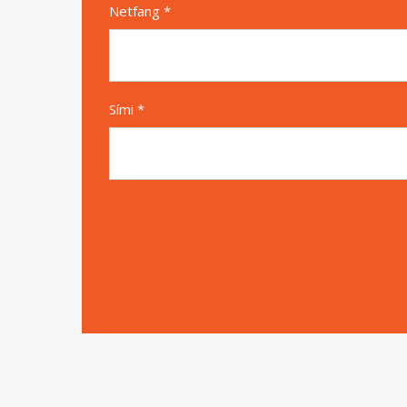
Netfang *
Sími *