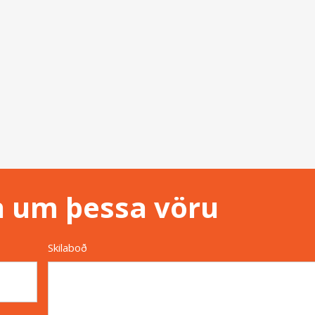
n um þessa vöru
Skilaboð