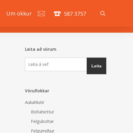
search
á
Um okkur
587 3757
Leita að vörum
Vöruflokkar
Aukahlutir
Boltahettur
Felguboltar
Felgumiðjur