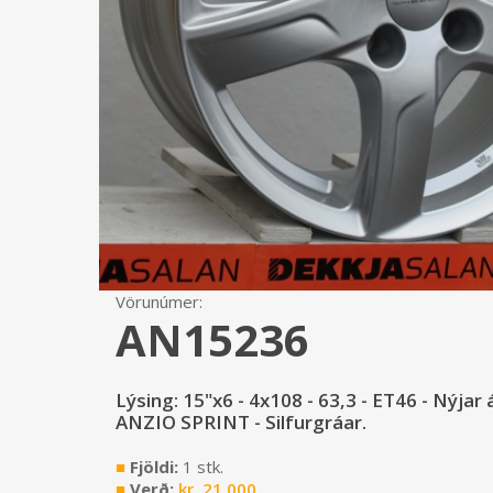
Vörunúmer:
AN15236
Lýsing: 15"x6 - 4x108 - 63,3 - ET46 - Nýjar á
ANZIO SPRINT - Silfurgráar.
■
Fjöldi:
1 stk.
■
Verð:
kr.
21.000