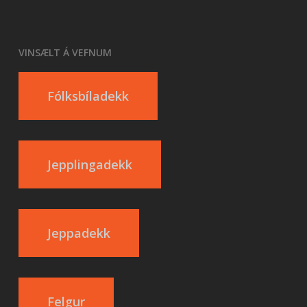
VINSÆLT Á VEFNUM
Fólksbíladekk
Jepplingadekk
Jeppadekk
Felgur