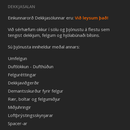
DEKKJASALAN
Einkunnarorð Dekkjasölunnar eru:
Við leysum það!
Við sérhæfum okkur í sölu og þjónustu á flestu sem
tengist dekkjum, felgum og hjólabúnaði bílsins.
Sú þjónusta inniheldur meðal annars:
Umfelgun
Duftlökkun - Dufthúðun
Felguréttingar
Dekkjaviðgerðir
Demantsskurður fyrir felgur
Rær, boltar og felgumiðjur
Miðjuhringir
Loftþrýstingsskynjarar
Spacer-ar