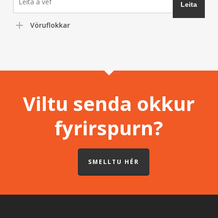
Vöruflokkar
Viltu senda okkur
fyrirspurn?
SMELLTU HÉR