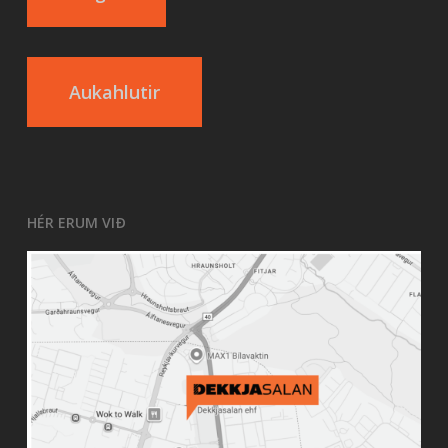
Aukahlutir
HÉR ERUM VIÐ