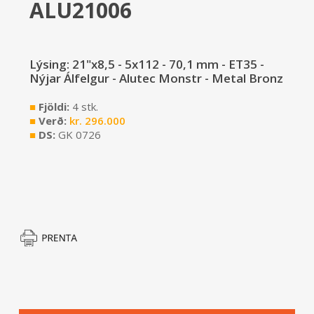
ALU21006
Lýsing: 21"x8,5 - 5x112 - 70,1 mm - ET35 -
Nýjar Álfelgur - Alutec Monstr - Metal Bronz
■
Fjöldi:
4 stk.
■
Verð:
kr.
296.000
■
DS:
GK 0726