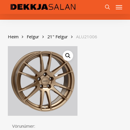
Skip
0
Menu
to
search
main
content
Heim
Felgur
21" Felgur
ALU21006
Vörunúmer: