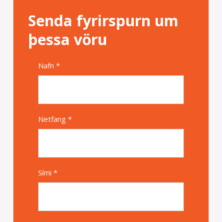
Senda fyrirspurn um
þessa vöru
Nafn *
Alternative
Netfang *
Sími *