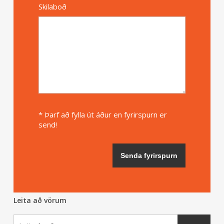
Skilaboð
* Þarf að fylla út áður en fyrirspurn er
send!
Leita að vörum