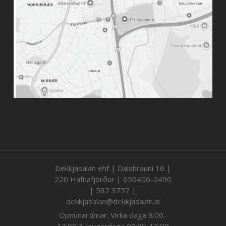
Dekkjasalan ehf | Dalshrauni 16 |
220 Hafnafjörður | 650406-2490
| 587 3757 |
dekkjasalan@dekkjasalan.is
Opnunartímar: Virka daga 8:00-