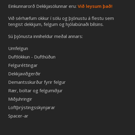
Einkunnarorð Dekkjasölunnar eru:
Við leysum það!
Við sérhæfum okkur í sölu og þjónustu á flestu sem
tengist dekkjum, felgum og hjólabúnaði bílsins.
Sú þjónusta inniheldur meðal annars:
Umfelgun
Duftlökkun - Dufthúðun
Felguréttingar
Dekkjaviðgerðir
Demantsskurður fyrir felgur
Rær, boltar og felgumiðjur
Miðjuhringir
Loftþrýstingsskynjarar
Spacer-ar