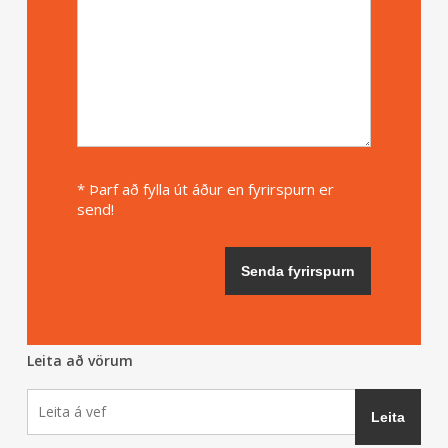
* Þarf að fylla út áður en fyrirspurn er
send!
Leita að vörum