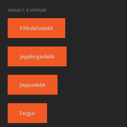
VINSÆLT Á VEFNUM
Fólksbíladekk
Jepplingadekk
Jeppadekk
Felgur