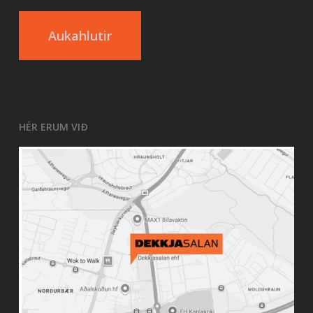
Aukahlutir
HÉR ERUM VIÐ