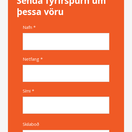
Senda fyrirspurn um
þessa vöru
Nafn *
Alternative
Netfang *
Sími *
Skilaboð