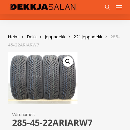
Skip
0
Menu
to
search
main
content
Heim
Dekk
Jeppadekk
22" Jeppadekk
285-
45-22ARIARW7
Vörunúmer:
285-45-22ARIARW7