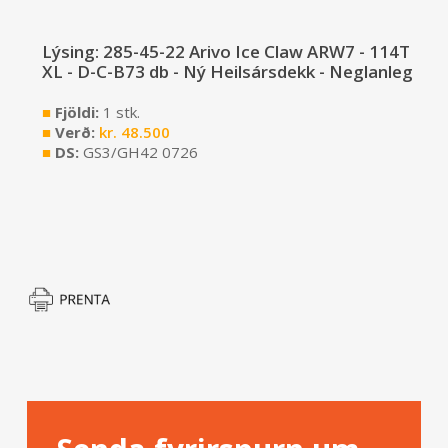
Lýsing: 285-45-22 Arivo Ice Claw ARW7 - 114T
XL - D-C-B73 db - Ný Heilsársdekk - Neglanleg
■
Fjöldi:
1 stk.
■
Verð:
kr.
48.500
■
DS:
GS3/GH42 0726