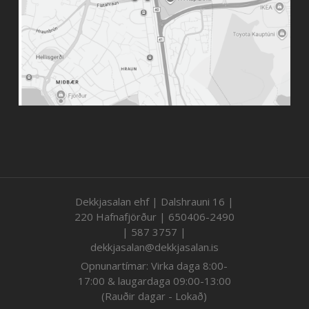
Dekkjasalan ehf | Dalshrauni 16 |
220 Hafnafjörður | 650406-2490
| 587 3757 |
dekkjasalan@dekkjasalan.is
Opnunartímar: Virka daga 8:00-
17:00 & laugardaga 09:00-13:00
(Rauðir dagar - Lokað)