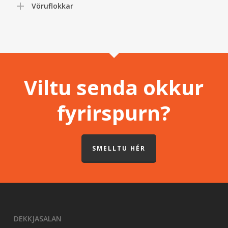
Vöruflokkar
Viltu senda okkur
fyrirspurn?
SMELLTU HÉR
DEKKJASALAN