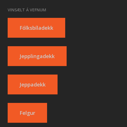
VINSÆLT Á VEFNUM
Fólksbíladekk
Jepplingadekk
Jeppadekk
Felgur