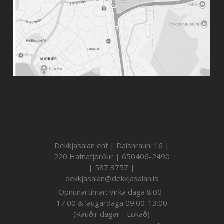
Dekkjasalan ehf | Dalshrauni 16 |
220 Hafnafjörður | 650406-2490
| 587 3757 |
dekkjasalan@dekkjasalan.is
Opnunartímar: Virka daga 8:00-
17:00 & laugardaga 09:00-13:00
(Rauðir dagar - Lokað)