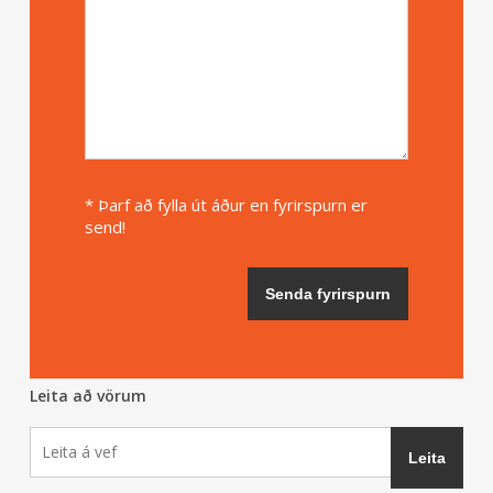
* Þarf að fylla út áður en fyrirspurn er
send!
Leita að vörum