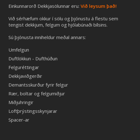
Einkunnarorð Dekkjasölunnar eru:
Við leysum það!
Við sérhæfum okkur í sölu og þjónustu á flestu sem
tengist dekkjum, felgum og hjólabúnaði bílsins.
Sú þjónusta inniheldur meðal annars:
Umfelgun
Duftlökkun - Dufthúðun
Felguréttingar
Dekkjaviðgerðir
Demantsskurður fyrir felgur
Rær, boltar og felgumiðjur
Miðjuhringir
Loftþrýstingsskynjarar
Spacer-ar