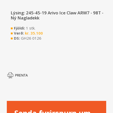
Lýsing: 245-45-19 Arivo Ice Claw ARW7 - 98T -
Ný Nagladekk
■
Fjöldi:
1 stk.
■
Verð:
kr.
35.100
■
DS:
GH26 0126