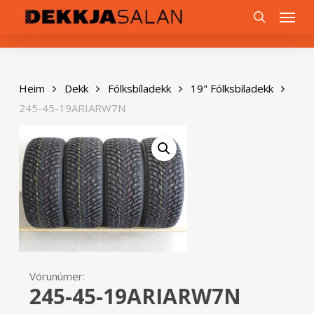
Skip
0
Menu
to
search
main
content
Heim
Dekk
Fólksbíladekk
19" Fólksbíladekk
245-45-19ARIARW7N
Vörunúmer:
245-45-19ARIARW7N