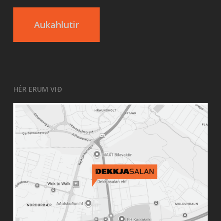
Aukahlutir
HÉR ERUM VIÐ