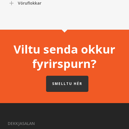
Vöruflokkar
Viltu senda okkur
fyrirspurn?
SMELLTU HÉR
DEKKJASALAN