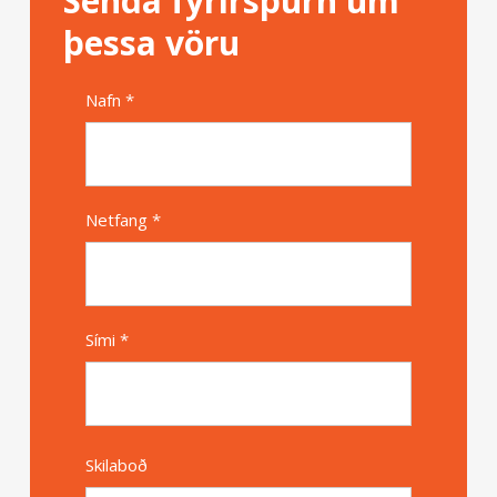
Senda fyrirspurn um
þessa vöru
Nafn *
Alternative
Netfang *
Sími *
Skilaboð