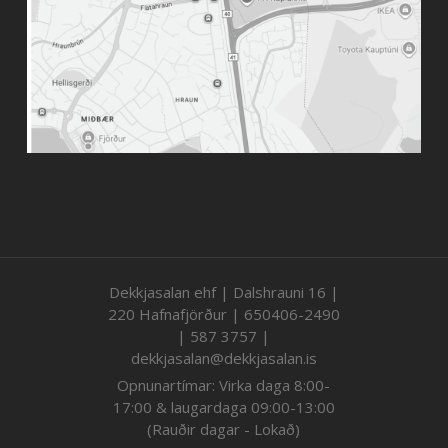
Dekkjasalan ehf | Dalshrauni 16 |
220 Hafnafjörður | 650406-2490
| 587 3757 |
dekkjasalan@dekkjasalan.is
Opnunartímar: Virka daga 8:00-
17:00 & laugardaga 09:00-13:00
(Rauðir dagar - Lokað)