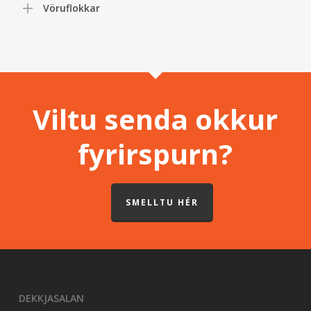
Vöruflokkar
Viltu senda okkur
fyrirspurn?
SMELLTU HÉR
DEKKJASALAN