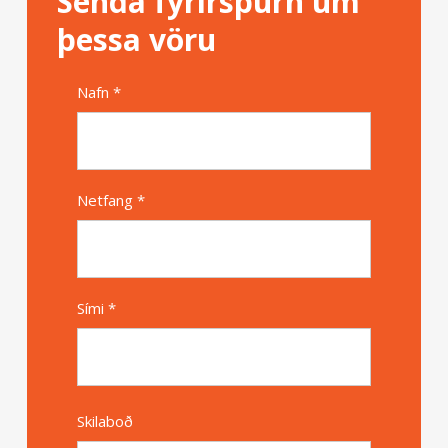
Senda fyrirspurn um
þessa vöru
Nafn *
Alternative
Netfang *
Sími *
Skilaboð