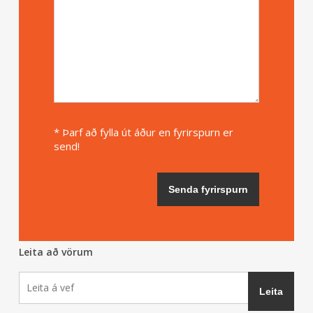
* Þarf að fylla út áður en fyrirspurn er
send!
Leita að vörum