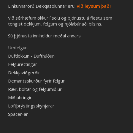
Einkunnarorð Dekkjasölunnar eru:
Við leysum það!
Við sérhæfum okkur í sölu og þjónustu á flestu sem
tengist dekkjum, felgum og hjólabúnaði bílsins.
Sú þjónusta inniheldur meðal annars:
Umfelgun
Duftlökkun - Dufthúðun
Felguréttingar
Dekkjaviðgerðir
Demantsskurður fyrir felgur
Rær, boltar og felgumiðjur
Miðjuhringir
Loftþrýstingsskynjarar
Spacer-ar