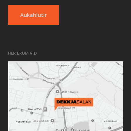
Aukahlutir
HÉR ERUM VIÐ