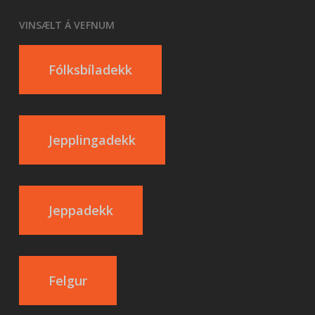
VINSÆLT Á VEFNUM
Fólksbíladekk
Jepplingadekk
Jeppadekk
Felgur