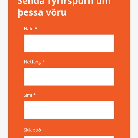
Senda fyrirspurn um
þessa vöru
Nafn *
Alternative
Netfang *
Sími *
Skilaboð