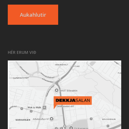
Aukahlutir
HÉR ERUM VIÐ