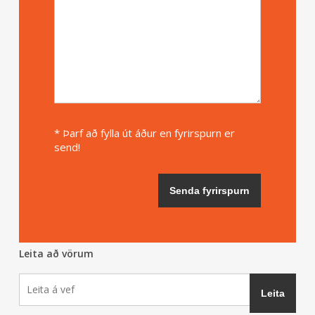
* Þarf að fylla út áður en fyrirspurn er
send!
Leita að vörum