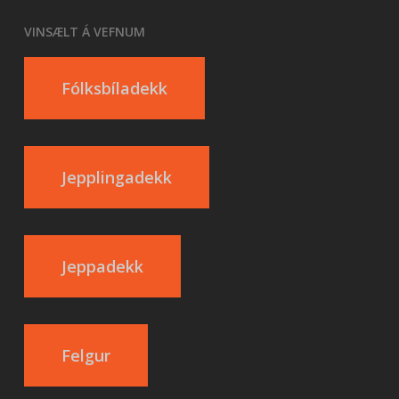
VINSÆLT Á VEFNUM
Fólksbíladekk
Jepplingadekk
Jeppadekk
Felgur