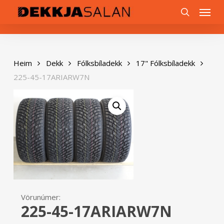
Skip
0
Menu
to
search
main
content
Heim
Dekk
Fólksbíladekk
17" Fólksbíladekk
225-45-17ARIARW7N
Vörunúmer:
225-45-17ARIARW7N