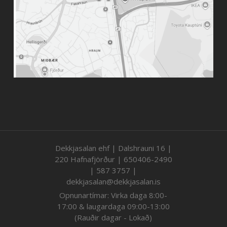
Dekkjasalan ehf | Dalshrauni 16 |
220 Hafnafjörður | 650406-2490
| 587 3757 |
dekkjasalan@dekkjasalan.is
Opnunartímar: Virka daga 8:00-
17:00 & laugardaga 09:00-13:00
(Rauðir dagar - Lokað)