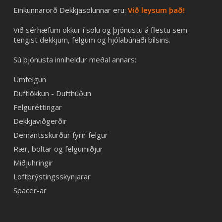
Einkunnarorð Dekkjasölunnar eru:
Við leysum það!
Við sérhæfum okkur í sölu og þjónustu á flestu sem
tengist dekkjum, felgum og hjólabúnaði bílsins.
Sú þjónusta inniheldur meðal annars:
Umfelgun
Duftlökkun - Dufthúðun
Felguréttingar
Dekkjaviðgerðir
Demantsskurður fyrir felgur
Rær, boltar og felgumiðjur
Miðjuhringir
Loftþrýstingsskynjarar
Spacer-ar