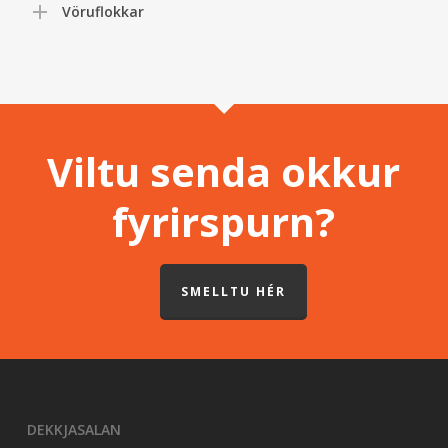
Vöruflokkar
Viltu senda okkur
fyrirspurn?
SMELLTU HÉR
DEKKJASALAN