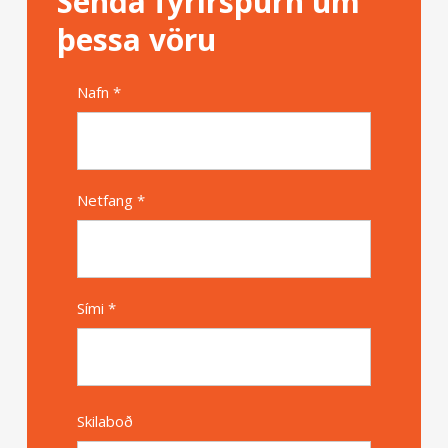
Senda fyrirspurn um
þessa vöru
Nafn *
Alternative
Netfang *
Sími *
Skilaboð