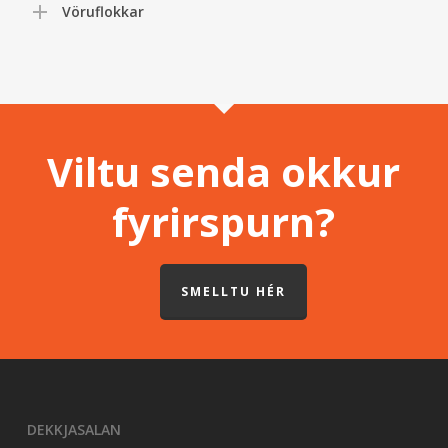
Vöruflokkar
Viltu senda okkur
fyrirspurn?
SMELLTU HÉR
DEKKJASALAN