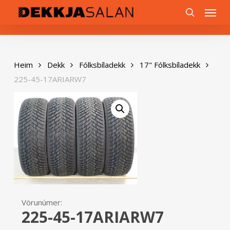
Skip
0
Menu
to
search
main
content
Heim
Dekk
Fólksbíladekk
17" Fólksbíladekk
225-45-17ARIARW7
Vörunúmer:
225-45-17ARIARW7