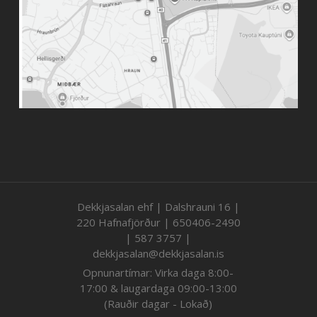
Dekkjasalan ehf | Dalshrauni 16 |
220 Hafnafjörður | 650406-2490
| 587 3757 |
dekkjasalan@dekkjasalan.is
Opnunartímar: Virka daga 8:00-
17:00 & laugardaga 09:00-13:00
(Rauðir dagar - Lokað)