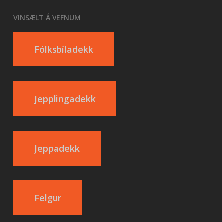
VINSÆLT Á VEFNUM
Fólksbíladekk
Jepplingadekk
Jeppadekk
Felgur