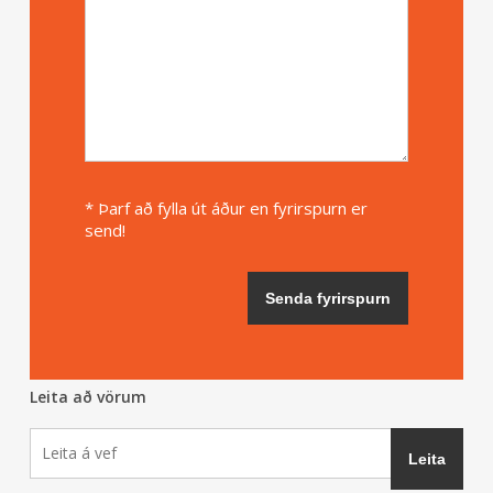
* Þarf að fylla út áður en fyrirspurn er
send!
Leita að vörum