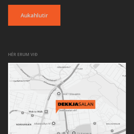
Aukahlutir
HÉR ERUM VIÐ