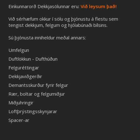
Einkunnarorð Dekkjasölunnar eru:
Við leysum það!
Við sérhæfum okkur í sölu og þjónustu á flestu sem
tengist dekkjum, felgum og hjólabúnaði bílsins.
Sú þjónusta inniheldur meðal annars:
Umfelgun
Duftlökkun - Dufthúðun
Felguréttingar
Dekkjaviðgerðir
Demantsskurður fyrir felgur
Rær, boltar og felgumiðjur
Miðjuhringir
Loftþrýstingsskynjarar
Spacer-ar