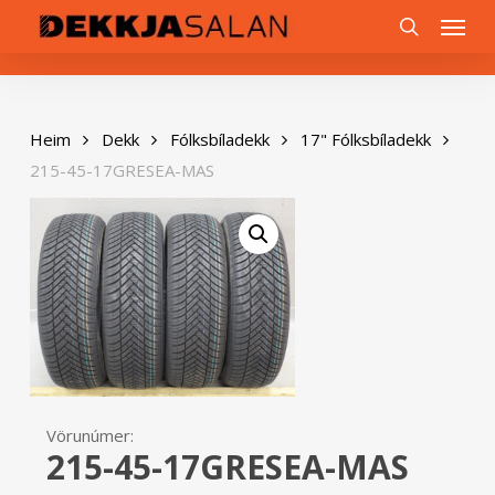
Skip
0
Menu
to
search
main
content
Heim
Dekk
Fólksbíladekk
17" Fólksbíladekk
215-45-17GRESEA-MAS
Vörunúmer:
215-45-17GRESEA-MAS