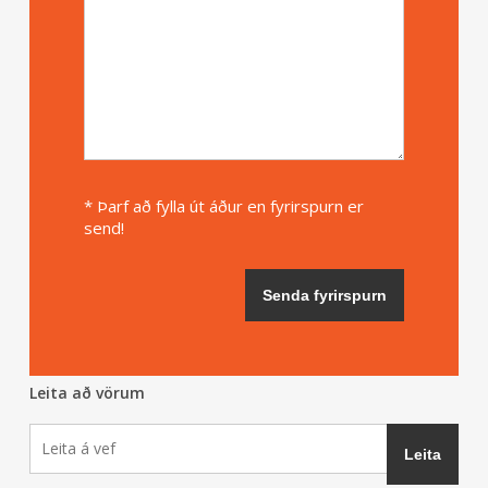
* Þarf að fylla út áður en fyrirspurn er
send!
Leita að vörum