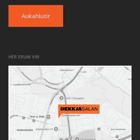
Aukahlutir
HÉR ERUM VIÐ