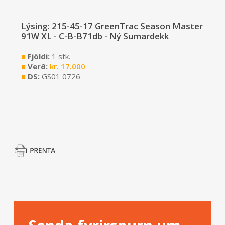
Lýsing: 215-45-17 GreenTrac Season Master
91W XL - C-B-B71db - Ný Sumardekk
■
Fjöldi:
1 stk.
■
Verð:
kr.
17.000
■
DS:
GS01 0726