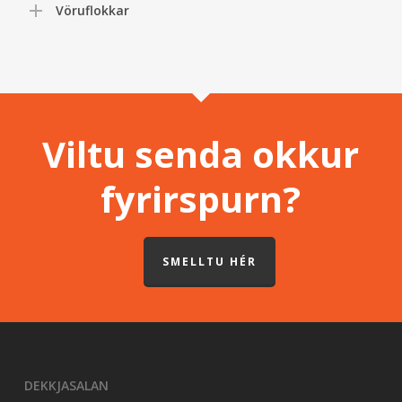
Vöruflokkar
Viltu senda okkur
fyrirspurn?
SMELLTU HÉR
DEKKJASALAN