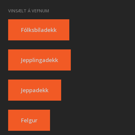
VINSÆLT Á VEFNUM
Fólksbíladekk
Jepplingadekk
Jeppadekk
Felgur