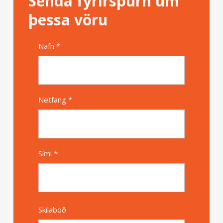
Senda fyrirspurn um
þessa vöru
Nafn *
Alternative
Netfang *
Sími *
Skilaboð