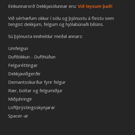
Einkunnarorð Dekkjasölunnar eru:
Við leysum það!
Við sérhæfum okkur í sölu og þjónustu á flestu sem
tengist dekkjum, felgum og hjólabúnaði bílsins.
Sú þjónusta inniheldur meðal annars:
Umfelgun
Duftlökkun - Dufthúðun
Felguréttingar
Dekkjaviðgerðir
Demantsskurður fyrir felgur
Rær, boltar og felgumiðjur
Miðjuhringir
Loftþrýstingsskynjarar
Spacer-ar