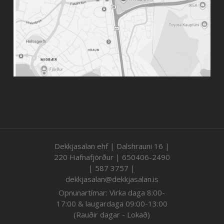
Dekkjasalan ehf | Dalshrauni 16 |
220 Hafnafjörður | 650406-2490
| 587 3757 |
dekkjasalan@dekkjasalan.is
Opnunartímar: Virka daga 8:00-
17:00 & laugardaga 09:00-13:00
(Rauðir dagar - Lokað)