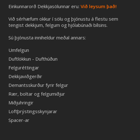
Einkunnarorð Dekkjasölunnar eru:
Við leysum það!
Við sérhæfum okkur í sölu og þjónustu á flestu sem
tengist dekkjum, felgum og hjólabúnaði bílsins.
Sú þjónusta inniheldur meðal annars:
Umfelgun
Duftlökkun - Dufthúðun
Felguréttingar
Dekkjaviðgerðir
Demantsskurður fyrir felgur
Rær, boltar og felgumiðjur
Miðjuhringir
Loftþrýstingsskynjarar
Spacer-ar