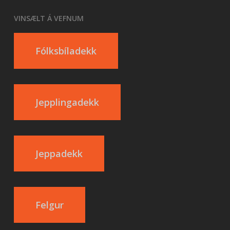
VINSÆLT Á VEFNUM
Fólksbíladekk
Jepplingadekk
Jeppadekk
Felgur