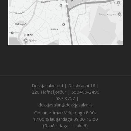
Dekkjasalan ehf | Dalshrauni 16 |
220 Hafnafjörður | 650406-2490
| 587 3757 |
dekkjasalan@dekkjasalan.is
Opnunartímar: Virka daga 8:00-
17:00 & laugardaga 09:00-13:00
(Rauðir dagar - Lokað)