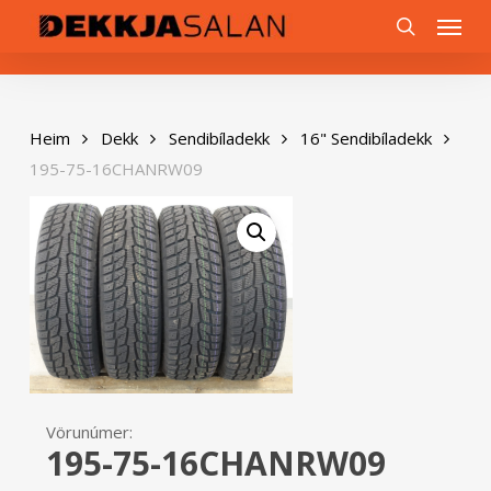
Skip
0
Menu
to
search
main
content
Heim
Dekk
Sendibíladekk
16" Sendibíladekk
195-75-16CHANRW09
Vörunúmer:
195-75-16CHANRW09