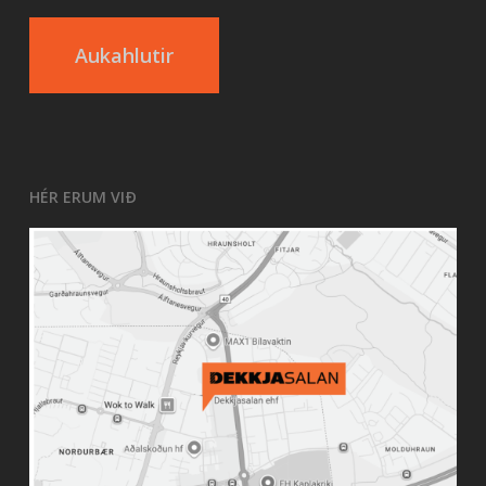
Aukahlutir
HÉR ERUM VIÐ