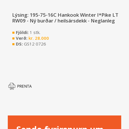
Lýsing: 195-75-16C Hankook Winter I*Pike LT
RW09 - Ný burðar / heilsársdekk - Neglanleg
■
Fjöldi:
1 stk.
■
Verð:
kr.
28.000
■
DS:
GS12 0726