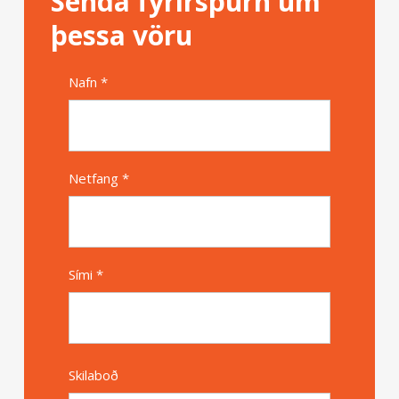
Senda fyrirspurn um
þessa vöru
Nafn *
Alternative
Netfang *
Sími *
Skilaboð