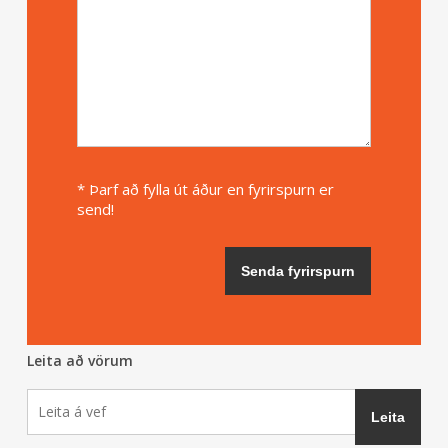
* Þarf að fylla út áður en fyrirspurn er
send!
Leita að vörum