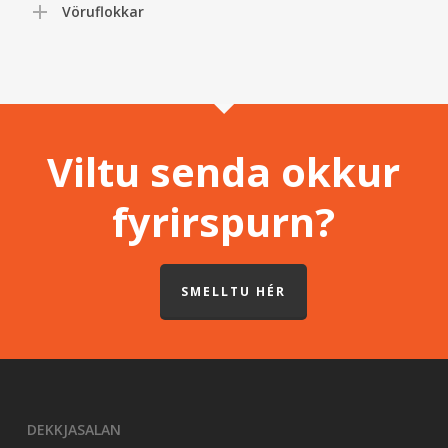
Vöruflokkar
Viltu senda okkur
fyrirspurn?
SMELLTU HÉR
DEKKJASALAN