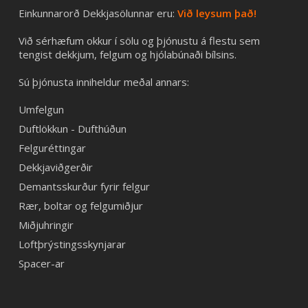
Einkunnarorð Dekkjasölunnar eru:
Við leysum það!
Við sérhæfum okkur í sölu og þjónustu á flestu sem
tengist dekkjum, felgum og hjólabúnaði bílsins.
Sú þjónusta inniheldur meðal annars:
Umfelgun
Duftlökkun - Dufthúðun
Felguréttingar
Dekkjaviðgerðir
Demantsskurður fyrir felgur
Rær, boltar og felgumiðjur
Miðjuhringir
Loftþrýstingsskynjarar
Spacer-ar