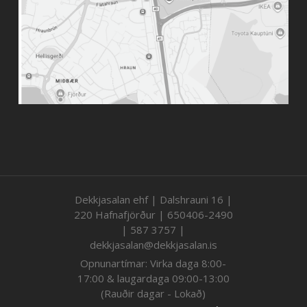
Dekkjasalan ehf | Dalshrauni 16 |
220 Hafnafjörður | 650406-2490
| 587 3757 |
dekkjasalan@dekkjasalan.is
Opnunartímar: Virka daga 8:00-
17:00 & laugardaga 09:00-13:00
(Rauðir dagar - Lokað)