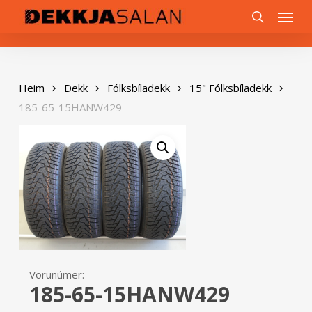
Skip
0
Menu
to
search
main
content
Heim
Dekk
Fólksbíladekk
15" Fólksbíladekk
185-65-15HANW429
Vörunúmer:
185-65-15HANW429