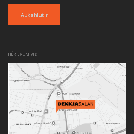
Aukahlutir
HÉR ERUM VIÐ