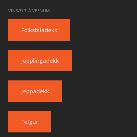
VINSÆLT Á VEFNUM
Fólksbíladekk
Jepplingadekk
Jeppadekk
Felgur