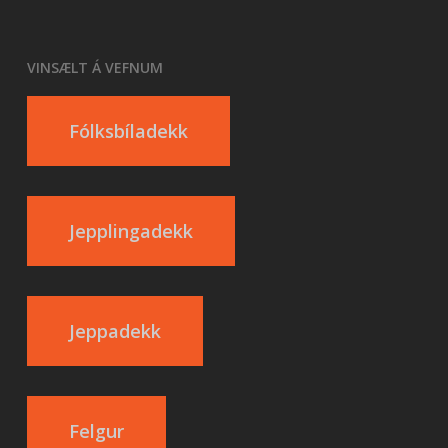
VINSÆLT Á VEFNUM
Fólksbíladekk
Jepplingadekk
Jeppadekk
Felgur