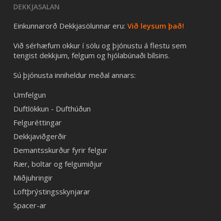
DEKKJASALAN
Einkunnarorð Dekkjasölunnar eru:
Við leysum það!
Við sérhæfum okkur í sölu og þjónustu á flestu sem
tengist dekkjum, felgum og hjólabúnaði bílsins.
Sú þjónusta inniheldur meðal annars:
Umfelgun
Duftlökkun - Dufthúðun
Felguréttingar
Dekkjaviðgerðir
Demantsskurður fyrir felgur
Rær, boltar og felgumiðjur
Miðjuhringir
Loftþrýstingsskynjarar
Spacer-ar