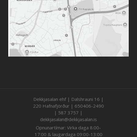
Dekkjasalan ehf | Dalshrauni 16 |
220 Hafnafjörður | 650406-2490
| 587 3757 |
dekkjasalan@dekkjasalan.is
Opnunartímar: Virka daga 8:00-
17:00 & laugardaga 09:00-13:00