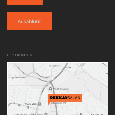
Aukahlutir
HÉR ERUM VIÐ