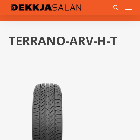
Skip
0
Menu
to
search
main
content
TERRANO-ARV-H-T