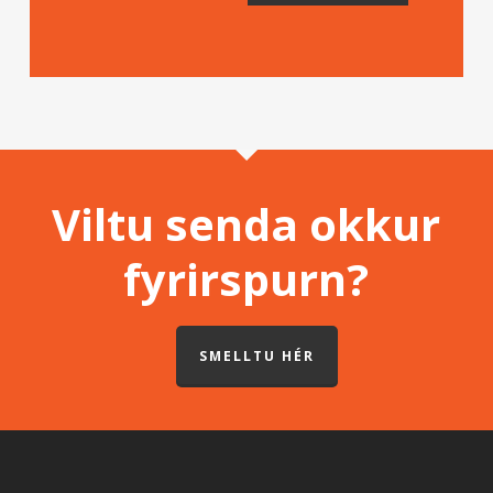
Viltu senda okkur
fyrirspurn?
SMELLTU HÉR