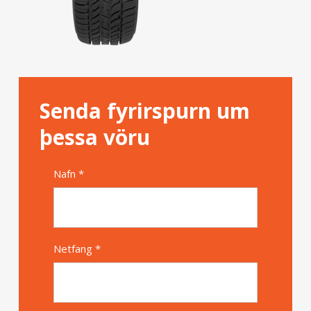
Senda fyrirspurn um
þessa vöru
Nafn *
Alternative
Netfang *