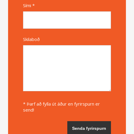
Sími *
Skilaboð
* Þarf að fylla út áður en fyrirspurn er
send!