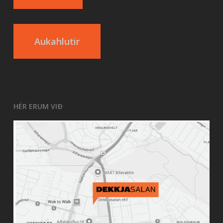
Aukahlutir
HÉR ERUM VIÐ