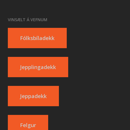
VINSÆLT Á VEFNUM
Fólksbíladekk
Jepplingadekk
Jeppadekk
Felgur