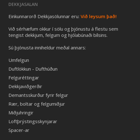
DEKKJASALAN
Einkunnarorð Dekkjasölunnar eru:
Við leysum það!
Við sérhæfum okkur í sölu og þjónustu á flestu sem
tengist dekkjum, felgum og hjólabúnaði bílsins.
Sú þjónusta inniheldur meðal annars:
Umfelgun
Duftlökkun - Dufthúðun
Felguréttingar
Dekkjaviðgerðir
Demantsskurður fyrir felgur
Rær, boltar og felgumiðjur
Miðjuhringir
Loftþrýstingsskynjarar
Spacer-ar