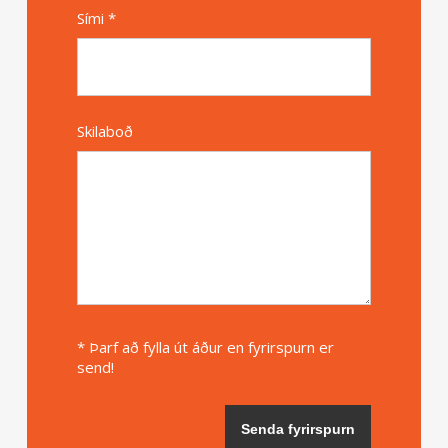
Sími *
Skilaboð
* Þarf að fylla út áður en fyrirspurn er
send!