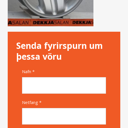
Senda fyrirspurn um
þessa vöru
Nafn *
Alternative
Netfang *