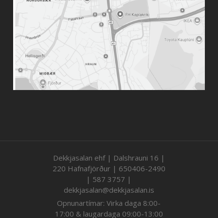
Dekkjasalan ehf | Dalshrauni 16 |
220 Hafnafjörður | 650406-2490
| 587 3757 |
dekkjasalan@dekkjasalan.is
Opnunartímar: Virka daga 8:00-
17:00 & laugardaga 09:00-13:00