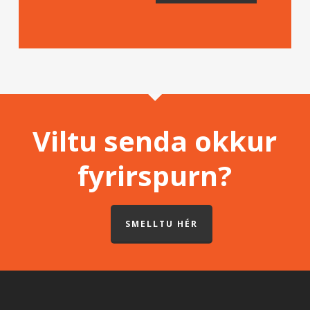
Viltu senda okkur
fyrirspurn?
SMELLTU HÉR