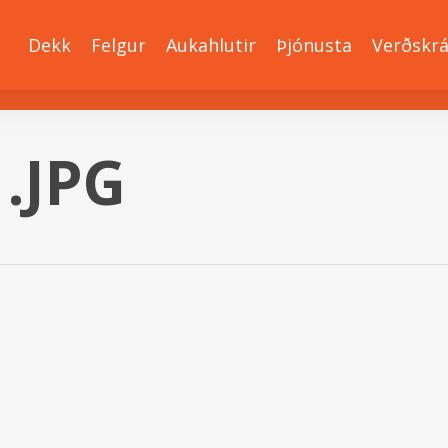
Dekk
Felgur
Aukahlutir
Þjónusta
Verðskr
.JPG