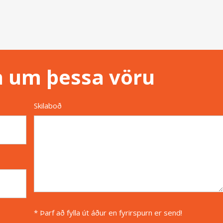
n um þessa vöru
Skilaboð
* Þarf að fylla út áður en fyrirspurn er send!