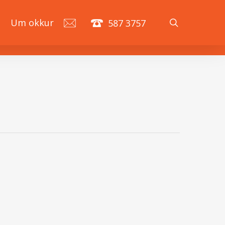
search
á
Um okkur
587 3757