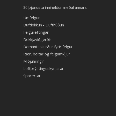
Sú þjónusta inniheldur meðal annars:
Umfelgun
Duftlökkun - Dufthúðun
Felguréttingar
Dekkjaviðgerðir
Demantsskurður fyrir felgur
Rær, boltar og felgumiðjur
Miðjuhringir
Loftþrýstingsskynjarar
Spacer-ar