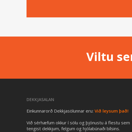
Viltu s
DEKKJASALAN
Einkunnarorð Dekkjasölunnar eru:
Við leysum það!
Við sérhæfum okkur í sölu og þjónustu á flestu sem
tengist dekkjum, felgum og hjólabúnaði bílsins.