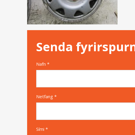
Senda fyrirspur
Nafn *
Netfang *
Sími *