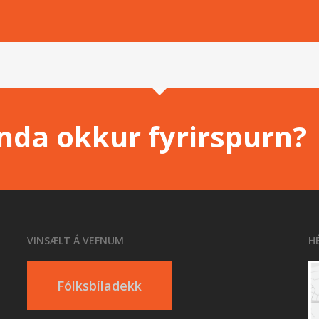
enda okkur fyrirspurn?
VINSÆLT Á VEFNUM
H
Fólksbíladekk