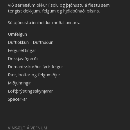
Við sérhæfum okkur í sölu og þjónustu á flestu sem
tengist dekkjum, felgum og hjólabúnaði bílsins.
Sú þjónusta inniheldur meðal annars:
Umfelgun
Duftlökkun - Dufthúðun
Felguréttingar
Dekkjaviðgerðir
Demantsskurður fyrir felgur
Rær, boltar og felgumiðjur
Miðjuhringir
Loftþrýstingsskynjarar
Spacer-ar
VINSÆLT Á VEFNUM