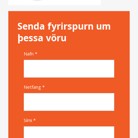
Senda fyrirspurn um
þessa vöru
Nafn *
Alternative
Netfang *
Sími *