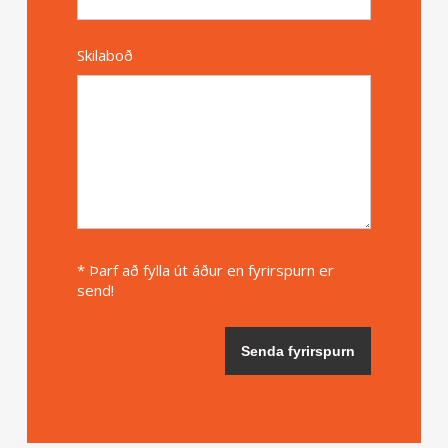
Skilaboð
* Þarf að fylla út áður en fyrirspurn er
send!