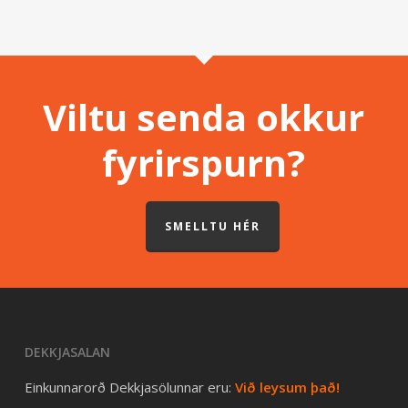
Viltu senda okkur
fyrirspurn?
SMELLTU HÉR
DEKKJASALAN
Einkunnarorð Dekkjasölunnar eru:
Við leysum það!