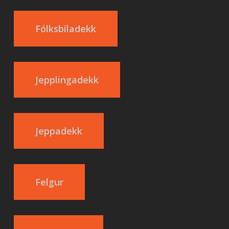
Fólksbíladekk
Jepplingadekk
Jeppadekk
Felgur