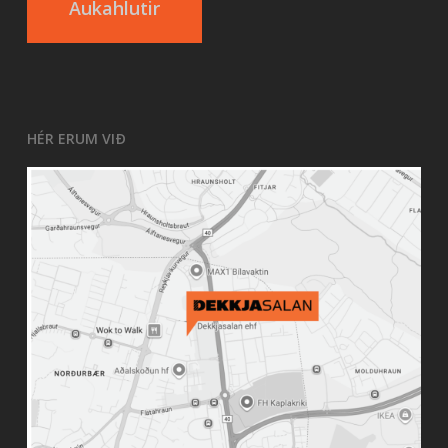
Aukahlutir
HÉR ERUM VIÐ