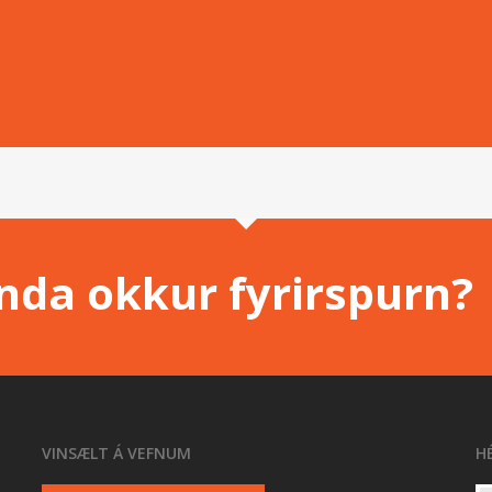
enda okkur fyrirspurn?
VINSÆLT Á VEFNUM
H