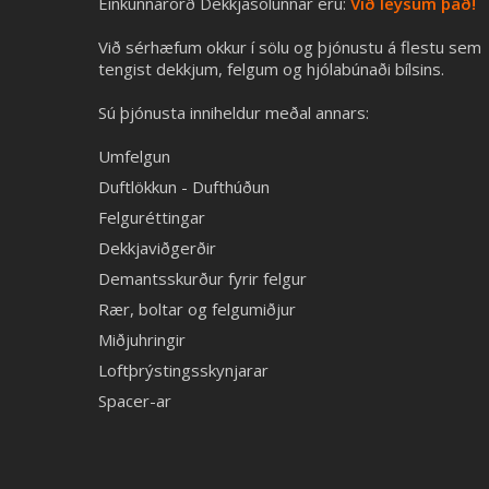
Einkunnarorð Dekkjasölunnar eru:
Við leysum það!
Við sérhæfum okkur í sölu og þjónustu á flestu sem
tengist dekkjum, felgum og hjólabúnaði bílsins.
Sú þjónusta inniheldur meðal annars:
Umfelgun
Duftlökkun - Dufthúðun
Felguréttingar
Dekkjaviðgerðir
Demantsskurður fyrir felgur
Rær, boltar og felgumiðjur
Miðjuhringir
Loftþrýstingsskynjarar
Spacer-ar