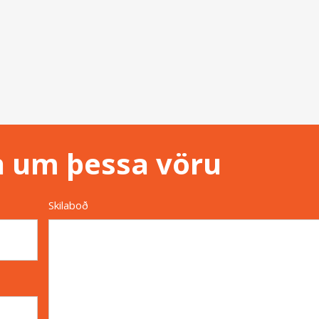
n um þessa vöru
Skilaboð