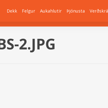
Dekk
Felgur
Aukahlutir
Þjónusta
Verðskr
BS-2.JPG