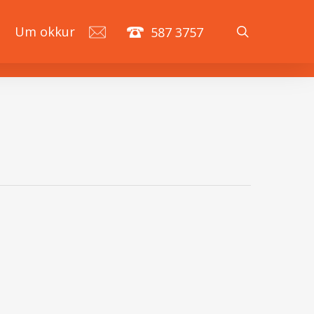
search
á
Um okkur
587 3757