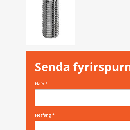
Senda fyrirspur
Nafn *
Netfang *