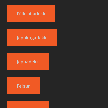
Fólksbíladekk
Jepplingadekk
Jeppadekk
Felgur