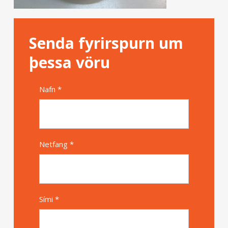
Senda fyrirspurn um
þessa vöru
Nafn *
Alternative
Netfang *
Sími *