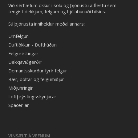
Við sérhæfum okkur í sölu og þjónustu á flestu sem
tengist dekkjum, felgum og hjólabúnaði bílsins.
Sú þjónusta inniheldur meðal annars:
Umfelgun
Duftlökkun - Dufthúðun
Felguréttingar
Dekkjaviðgerðir
Demantsskurður fyrir felgur
Rær, boltar og felgumiðjur
Miðjuhringir
Loftþrýstingsskynjarar
Spacer-ar
VINSÆLT Á VEFNUM