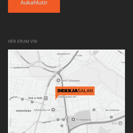
Aukahlutir
HÉR ERUM VIÐ