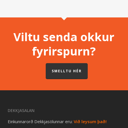
Viltu senda okkur
fyrirspurn?
SMELLTU HÉR
DEKKJASALAN
Einkunnarorð Dekkjasölunnar eru:
Við leysum það!