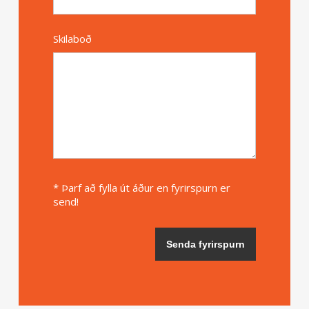
Skilaboð
* Þarf að fylla út áður en fyrirspurn er
send!