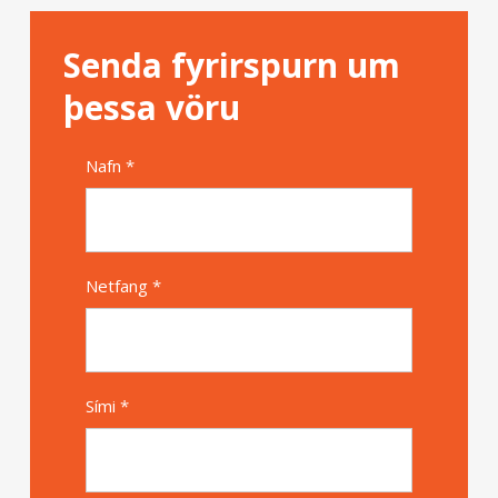
Senda fyrirspurn um
þessa vöru
Nafn *
Alternative
Netfang *
Sími *