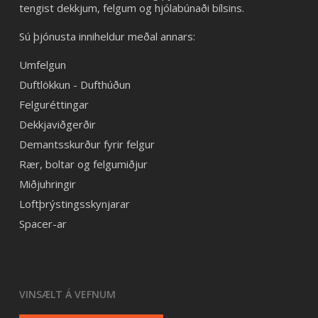
tengist dekkjum, felgum og hjólabúnaði bílsins.
Sú þjónusta inniheldur meðal annars:
Umfelgun
Duftlökkun - Dufthúðun
Felguréttingar
Dekkjaviðgerðir
Demantsskurður fyrir felgur
Rær, boltar og felgumiðjur
Miðjuhringir
Loftþrýstingsskynjarar
Spacer-ar
VINSÆLT Á VEFNUM