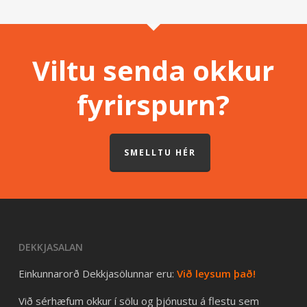
Viltu senda okkur
fyrirspurn?
SMELLTU HÉR
DEKKJASALAN
Einkunnarorð Dekkjasölunnar eru:
Við leysum það!
Við sérhæfum okkur í sölu og þjónustu á flestu sem