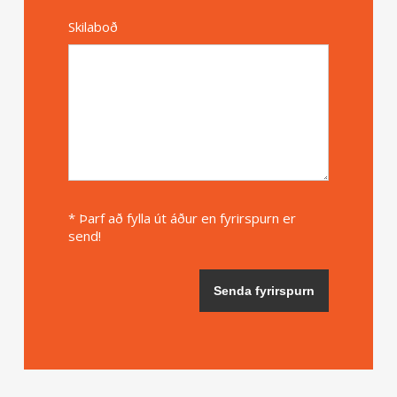
Skilaboð
* Þarf að fylla út áður en fyrirspurn er
send!