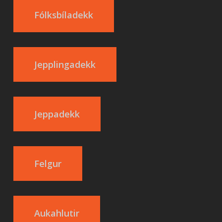
Fólksbíladekk
Jepplingadekk
Jeppadekk
Felgur
Aukahlutir