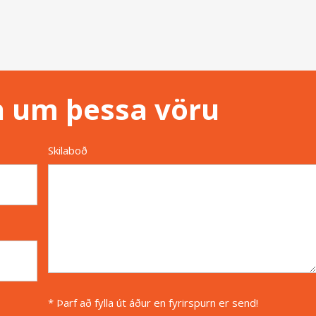
n um þessa vöru
Skilaboð
* Þarf að fylla út áður en fyrirspurn er send!