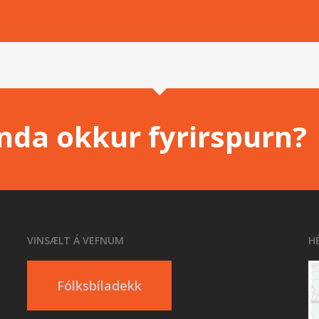
enda okkur fyrirspurn?
VINSÆLT Á VEFNUM
H
Fólksbíladekk