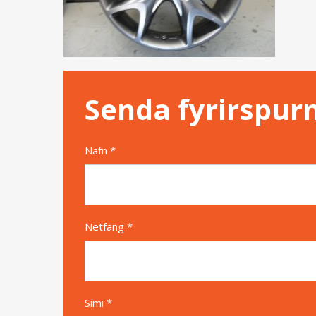
Senda fyrirspur
Nafn *
Netfang *
Sími *