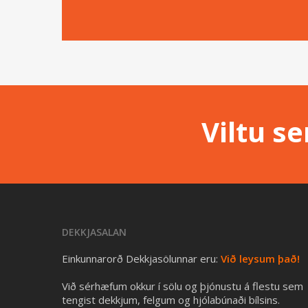
Viltu s
DEKKJASALAN
Einkunnarorð Dekkjasölunnar eru:
Við leysum það!
Við sérhæfum okkur í sölu og þjónustu á flestu sem
tengist dekkjum, felgum og hjólabúnaði bílsins.