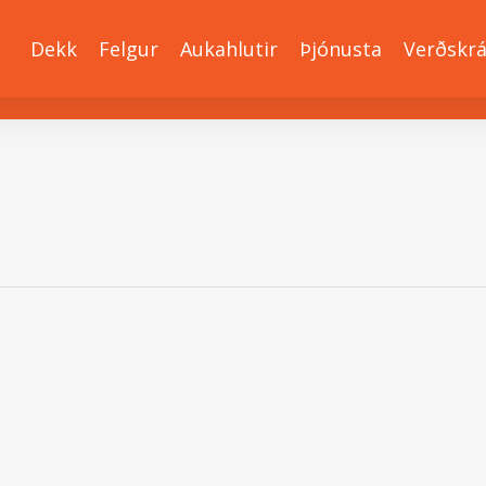
Dekk
Felgur
Aukahlutir
Þjónusta
Verðskr