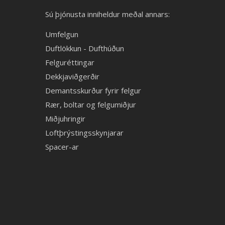
Sú þjónusta inniheldur meðal annars:
Umfelgun
Duftlökkun - Dufthúðun
Felguréttingar
Dekkjaviðgerðir
Demantsskurður fyrir felgur
Rær, boltar og felgumiðjur
Miðjuhringir
Loftþrýstingsskynjarar
Spacer-ar