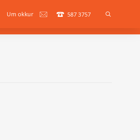
search
á
Um okkur
587 3757